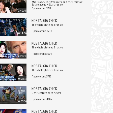
Mel Brooks, The Producers and the Ethics of
Satire about N@zis rus vo
Просмотры: 3719
0:40:45
NOSTALGIA CHICK
The whole plate ep 3 rus vo
Просмотры: 3580
0:14:06
NOSTALGIA CHICK
The whole plate ep 2 rus vo
Просмотры: 3694
0:12:31
NOSTALGIA CHICK
The whole plate ep 1 rus vo
Просмотры: 3725
0:08:13
NOSTALGIA CHICK
Der Fuehrer's face rus vo
Просмотры: 4665
0:05:26
NOSTALGIA CHICK