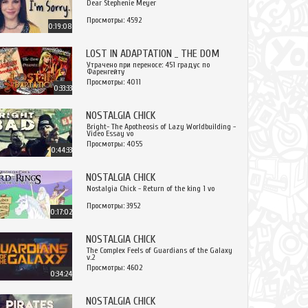
Dear Stephenie Meyer
Просмотры: 4592
0:19:08
LOST IN ADAPTATION _ THE DOM
Утрачено при переносе: 451 градус по
Фаренгейту
Просмотры: 4011
0:33:33
NOSTALGIA CHICK
Bright- The Apotheosis of Lazy Worldbuilding -
Video Essay vo
Просмотры: 4055
0:44:33
NOSTALGIA CHICK
Nostalgia Chick - Return of the king 1 vo
Просмотры: 3952
0:17:02
NOSTALGIA CHICK
The Complex Feels of Guardians of the Galaxy
v.2
Просмотры: 4602
0:34:24
NOSTALGIA CHICK