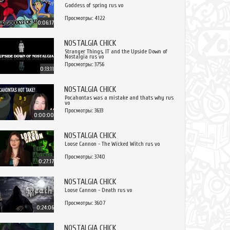
Goddess of spring rus vo
Просмотры: 4122
0:06:17
NOSTALGIA CHICK
Stranger Things, IT and the Upside Down of
Nostalgia rus vo
Просмотры: 3756
0:13:11
NOSTALGIA CHICK
Pocahontas was a mistake and thats why rus
vo
Просмотры: 3633
0:00:00
NOSTALGIA CHICK
Loose Cannon - The Wicked Witch rus vo
Просмотры: 3740
0:27:17
NOSTALGIA CHICK
Loose Cannon - Death rus vo
Просмотры: 3607
0:24:06
NOSTALGIA CHICK