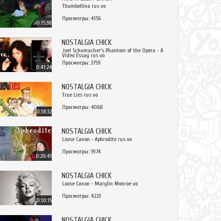
Thumbellina rus vo
Просмотры: 4156
0:15:38
NOSTALGIA CHICK
Joel Schumacher's Phantom of the Opera - A
Video Essay rus vo
Просмотры: 3759
0:41:24
NOSTALGIA CHICK
True Lies rus vo
Просмотры: 4068
0:18:32
NOSTALGIA CHICK
Loose Canon - Aphrodite rus vo
Просмотры: 3974
0:20:41
NOSTALGIA CHICK
Loose Canon - Marylin Monroe vo
Просмотры: 4223
0:10:15
NOSTALGIA CHICK