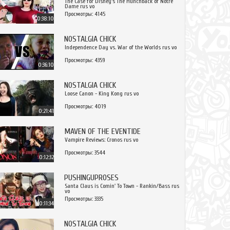
The Case for Disney's The Hunchback of Notre
Dame rus vo
Просмотры: 4145
0:38:10
NOSTALGIA CHICK
Independence Day vs. War of the Worlds rus vo
Просмотры: 4359
0:36:10
NOSTALGIA CHICK
Loose Canon - King Kong rus vo
Просмотры: 4019
0:21:41
MAVEN OF THE EVENTIDE
Vampire Reviews: Cronos rus vo
Просмотры: 3544
0:12:32
PUSHINGUPROSES
Santa Claus is Comin' To Town - Rankin/Bass rus
vo
Просмотры: 3335
0:11:34
NOSTALGIA CHICK