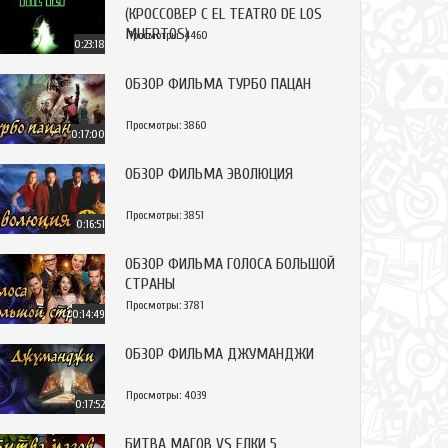
(КРОССОВЕР С EL TEATRO DE LOS
MUERTOS)
Просмотры: 4460
0:23:18
ОБЗОР ФИЛЬМА ТУРБО ПАЦАН
Просмотры: 3860
0:17:00
ОБЗОР ФИЛЬМА ЭВОЛЮЦИЯ
Просмотры: 3851
0:16:51
ОБЗОР ФИЛЬМА ГОЛОСА БОЛЬШОЙ
СТРАНЫ
Просмотры: 3781
0:14:49
ОБЗОР ФИЛЬМА ДЖУМАНДЖИ
Просмотры: 4039
0:17:52
БИТВА МАГОВ VS ЕЛКИ 5