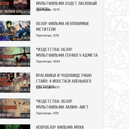
МУЛЬТФИЛЬМА БУДЕТ ЛАСКОВЫЙ
ДОЖДЬ
Просмотры: 4076
0:07:12
ОБЗОР ФИЛЬМА НЕУЛОВИМЫЕ
МСТИТЕЛИ
Просмотры: 3578
0:18:19
*ИЗДЕТСТВА: ОБЗОР
МУЛЬТФИЛЬМА ГЕРАКЛ У АДМЕТА
Просмотры: 4064
0:09:43
КРАСАВИЦА И ЧУДОВИЩЕ РАШН
СТАЙЛ: 4 ИПОСТАСИ АЛЕНЬКОГО
ЦВЕТОЧКА
Просмотры: 4873
0:20:27
*ИЗДЕТСТВА: ОБЗОР
МУЛЬТФИЛЬМА ХАЛИФ-АИСТ
Просмотры: 4135
0:07:20
НЕКРОБЗОР ФИЛЬМА МУХА