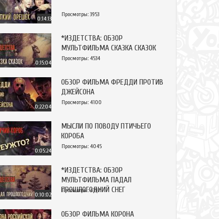
Просмотры: 3953
0:14:13
*ИЗДЕТСТВА: ОБЗОР
МУЛЬТФИЛЬМА СКАЗКА СКАЗОК
Просмотры: 4534
0:15:04
ОБЗОР ФИЛЬМА ФРЕДДИ ПРОТИВ
ДЖЕЙСОНА
Просмотры: 4100
0:22:04
МЫСЛИ ПО ПОВОДУ ПТИЧЬЕГО
КОРОБА
Просмотры: 4045
0:05:24
*ИЗДЕТСТВА: ОБЗОР
МУЛЬТФИЛЬМА ПАДАЛ
ПРОШЛОГОДНИЙ СНЕГ
Просмотры: 4197
0:10:02
ОБЗОР ФИЛЬМА КОРОНА